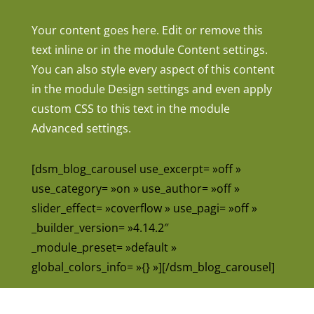
Your content goes here. Edit or remove this
text inline or in the module Content settings.
You can also style every aspect of this content
in the module Design settings and even apply
custom CSS to this text in the module
Advanced settings.
[dsm_blog_carousel use_excerpt= »off »
use_category= »on » use_author= »off »
slider_effect= »coverflow » use_pagi= »off »
_builder_version= »4.14.2″
_module_preset= »default »
global_colors_info= »{} »][/dsm_blog_carousel]